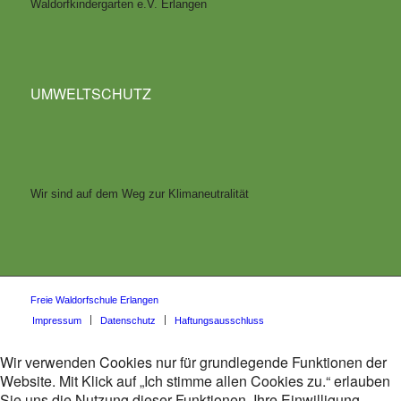
Waldorfkindergarten e.V. Erlangen
UMWELTSCHUTZ
Wir sind auf dem Weg zur Klimaneutralität
Freie Waldorfschule Erlangen
Impressum
Datenschutz
Haftungsausschluss
Wir verwenden Cookies nur für grundlegende Funktionen der
Website. Mit Klick auf „Ich stimme allen Cookies zu.“ erlauben
Sie uns die Nutzung dieser Funktionen. Ihre Einwilligung