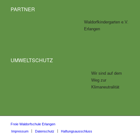
PARTNER
Waldorfkindergarten e.V.
Erlangen
UMWELTSCHUTZ
Wir sind auf dem
Weg zur
Klimaneutralität
Freie Waldorfschule Erlangen
Impressum
Datenschutz
Haftungsausschluss