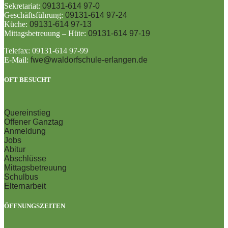
Sekretariat:
09131-614 97-0
Geschäftsführung:
09131-614 97-24
Küche:
09131-614 97-13
Mittagsbetreuung – Hüte:
09131-614 97-19
Telefax: 09131-614 97-99
E-Mail:
fwe@waldorfschule-erlangen.de
OFT BESUCHT
Quereinstieg
Offener Ganztag
Anmeldung
Jobs
Abitur
Abschlüsse
Mittagsbetreuung
Schulbus
Elternarbeit
ÖFFNUNGSZEITEN