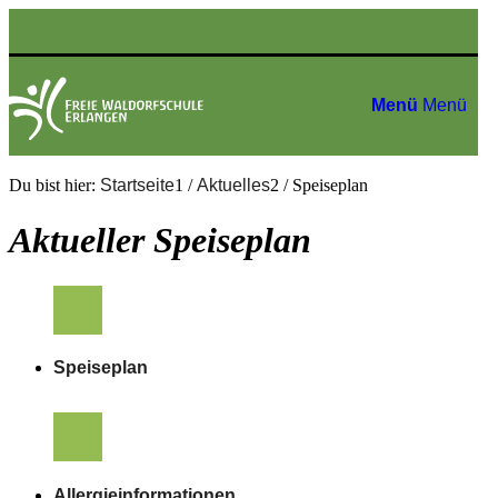
Menü
Menü
Du bist hier:
Startseite
1
/
Aktuelles
2
/
Speiseplan
Aktueller Speiseplan
Speiseplan
Allergieinformationen