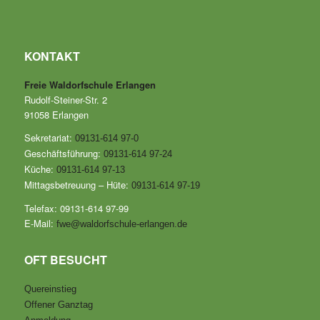
KONTAKT
Freie Waldorfschule Erlangen
Rudolf-Steiner-Str. 2
91058 Erlangen
Sekretariat:
09131-614 97-0
Geschäftsführung:
09131-614 97-24
Küche:
09131-614 97-13
Mittagsbetreuung – Hüte:
09131-614 97-19
Telefax: 09131-614 97-99
E-Mail:
fwe@waldorfschule-erlangen.de
OFT BESUCHT
Quereinstieg
Offener Ganztag