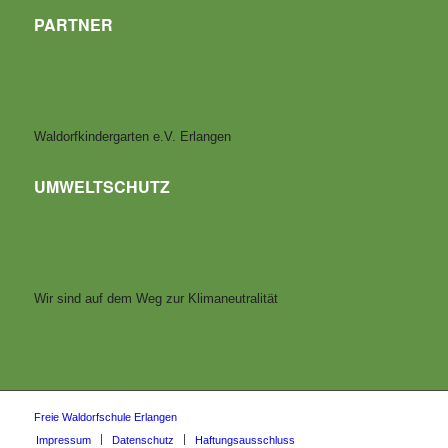
PARTNER
Waldorfkindergarten e.V. Erlangen
UMWELTSCHUTZ
Wir sind auf dem Weg zur Klimaneutralität
Freie Waldorfschule Erlangen
Impressum
Datenschutz
Haftungsausschluss