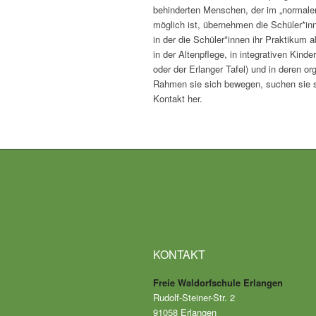
behinderten Menschen, der im „normalen“
möglich ist, übernehmen die Schüler*inn
in der die Schüler*innen ihr Praktikum 
in der Altenpflege, in integrativen Kind
oder der Erlanger Tafel) und in deren or
Rahmen sie sich bewegen, suchen sie si
Kontakt her.
KONTAKT
Freie Waldorfschule Erlangen
Rudolf-Steiner-Str. 2
91058 Erlangen