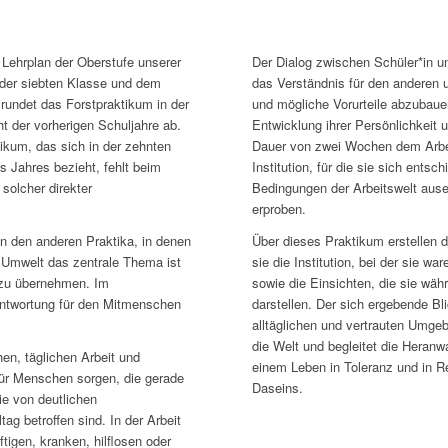
Lehrplan der Oberstufe unserer
Der Dialog zwischen Schüler*in u
der siebten Klasse und dem
das Verständnis für den anderen 
rundet das Forstpraktikum in der
und mögliche Vorurteile abzubauen
t der vorherigen Schuljahre ab.
Entwicklung ihrer Persönlichkeit u
kum, das sich in der zehnten
Dauer von zwei Wochen dem Arbei
s Jahres bezieht, fehlt beim
Institution, für die sie sich ent
 solcher direkter
Bedingungen der Arbeitswelt ausei
erproben.
on den anderen Praktika, in denen
Über dieses Praktikum erstellen d
 Umwelt das zentrale Thema ist
sie die Institution, bei der sie wa
 zu übernehmen. Im
sowie die Einsichten, die sie wä
antwortung für den Mitmenschen
darstellen. Der sich ergebende Bl
alltäglichen und vertrauten Umgeb
die Welt und begleitet die Hera
hen, täglichen Arbeit und
einem Leben in Toleranz und in R
 für Menschen sorgen, die gerade
Daseins.
ie von deutlichen
ag betroffen sind. In der Arbeit
tigen, kranken, hilflosen oder