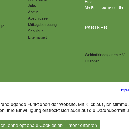
Hüte
Jobs
Mo-Fr: 11.30-16.00 Uhr
Abitur
Abschlüsse
Mittagsbetreuung
PARTNER
-19
Schulbus
Elternarbeit
Waldorfkindergarten e.V.
Erlangen
Impr
rundlegende Funktionen der Website. Mit Klick auf „Ich stimme 
n. Ihre Einwilligung erstreckt sich auch auf die Datenübermitt
Ich lehne optionale Cookies ab
mehr erfahren