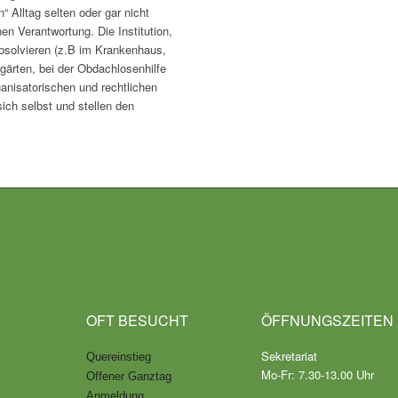
 Alltag selten oder gar nicht
en Verantwortung. Die Institution,
absolvieren (z.B im Krankenhaus,
ergärten, bei der Obdachlosenhilfe
ganisatorischen und rechtlichen
ch selbst und stellen den
OFT BESUCHT
ÖFFNUNGSZEITEN
Sekretariat
Quereinstieg
Mo-Fr: 7.30-13.00 Uhr
Offener Ganztag
Anmeldung