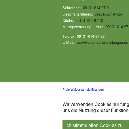
Sekretariat:
09131-614 97-0
Geschäftsführung:
09131-614 97-24
Küche:
09131-614 97-13
Mittagsbetreuung – Hüte:
09131-614 97
Telefax: 09131-614 97-99
E-Mail:
fwe@waldorfschule-erlangen.de
Freie Waldorfschule Erlangen
Wir verwenden Cookies nur für g
uns die Nutzung dieser Funktione
Ich stimme allen Cookies zu