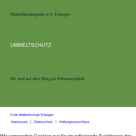
Waldorfkindergarten e.V. Erlangen
UMWELTSCHUTZ
Wir sind auf dem Weg zur Klimaneutralität
Freie Waldorfschule Erlangen
Impressum
Datenschutz
Haftungsausschluss
Wir verwenden Cookies nur für grundlegende Funktionen der