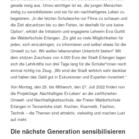
gerade rosig aus. Umso wichtiger ist es, die jungen Menschen
stetig zu sensibilisieren und sie für ein nachhaltigeres Leben zu
begeistern. „In der letzten Schulwoche nur Filme zu schauen und
die Zeit abzusitzen bis zu den Ferien, ist deshalb für uns keine
Option“, erklärt die Initiatorin und engagierte Lehrerin Eva Gurlitt
der Waldorfschule Erlangen. „Es gibt so viele Möglichkeiten für
jeden, sich einzubringen, zu informieren und selbst etwas für die
Umwelt zu tun. Wir wollen lebensnahen Unterricht bieten!“ Mit
dem stolzen Zuschuss von 4.000 Euro der Stadt Erlangen legen
sich die Lehrkräfte nun drei Tage lang für die Schüler*innen noch
einmal richtig ins Zeug. „Wir sind der Stadt wirklich sehr dankbar
und haben das Geld gut in Exkursionen und Experten investiert.“
Von Montag, den 25. bis Mittwoch, den 27. Juli 2022 finden nun
die Projekttage ‚Nachhaltiges Er-Leben‘ an der zertifizierten
Umwelt- und Nachhaltigkeitsschule, der Freien Waldorfschule
Erlangen in Tennenlohe statt. Kochen, Kosmetik, Fashion,
Technik – die Themen sind attraktiv, vielseitig und machen Lust
auf mehr.
Die nächste Generation sensibilisieren