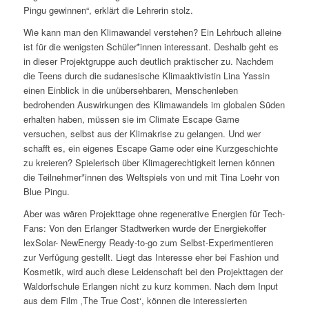
Pingu gewinnen“, erklärt die Lehrerin stolz.
Wie kann man den Klimawandel verstehen? Ein Lehrbuch alleine
ist für die wenigsten Schüler*innen interessant. Deshalb geht es
in dieser Projektgruppe auch deutlich praktischer zu. Nachdem
die Teens durch die sudanesische Klimaaktivistin Lina Yassin
einen Einblick in die unübersehbaren, Menschenleben
bedrohenden Auswirkungen des Klimawandels im globalen Süden
erhalten haben, müssen sie im Climate Escape Game
versuchen, selbst aus der Klimakrise zu gelangen. Und wer
schafft es, ein eigenes Escape Game oder eine Kurzgeschichte
zu kreieren? Spielerisch über Klimagerechtigkeit lernen können
die Teilnehmer*innen des Weltspiels von und mit Tina Loehr von
Blue Pingu.
Aber was wären Projekttage ohne regenerative Energien für Tech-
Fans: Von den Erlanger Stadtwerken wurde der Energiekoffer
lexSolar- NewEnergy Ready-to-go zum Selbst-Experimentieren
zur Verfügung gestellt. Liegt das Interesse eher bei Fashion und
Kosmetik, wird auch diese Leidenschaft bei den Projekttagen der
Waldorfschule Erlangen nicht zu kurz kommen. Nach dem Input
aus dem Film ‚The True Cost‘, können die interessierten