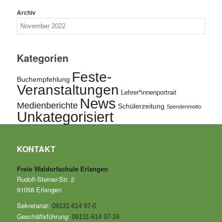
Archiv
Kategorien
Feste-
Buchempfehlung
Veranstaltungen
Lehrer*innenportrait
News
Medienberichte
Schülerzeitung
Spendenmotto
Unkategorisiert
KONTAKT
Freie Waldorfschule Erlangen
Rudolf-Steiner-Str. 2
91058 Erlangen
Sekretariat:
09131-614 97-0
Geschäftsführung:
09131-614 97-24