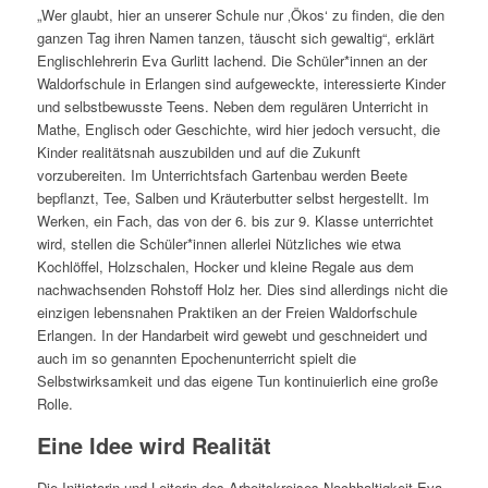
„Wer glaubt, hier an unserer Schule nur ‚Ökos‘ zu finden, die den
ganzen Tag ihren Namen tanzen, täuscht sich gewaltig“, erklärt
Englischlehrerin Eva Gurlitt lachend. Die Schüler*innen an der
Waldorfschule in Erlangen sind aufgeweckte, interessierte Kinder
und selbstbewusste Teens. Neben dem regulären Unterricht in
Mathe, Englisch oder Geschichte, wird hier jedoch versucht, die
Kinder realitätsnah auszubilden und auf die Zukunft
vorzubereiten. Im Unterrichtsfach Gartenbau werden Beete
bepflanzt, Tee, Salben und Kräuterbutter selbst hergestellt. Im
Werken, ein Fach, das von der 6. bis zur 9. Klasse unterrichtet
wird, stellen die Schüler*innen allerlei Nützliches wie etwa
Kochlöffel, Holzschalen, Hocker und kleine Regale aus dem
nachwachsenden Rohstoff Holz her. Dies sind allerdings nicht die
einzigen lebensnahen Praktiken an der Freien Waldorfschule
Erlangen. In der Handarbeit wird gewebt und geschneidert und
auch im so genannten Epochenunterricht spielt die
Selbstwirksamkeit und das eigene Tun kontinuierlich eine große
Rolle.
Eine Idee wird Realität
Die Initiatorin und Leiterin des Arbeitskreises Nachhaltigkeit Eva