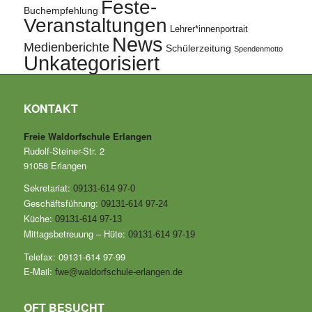
Feste-
Buchempfehlung
Veranstaltungen
Lehrer*innenportrait
News
Medienberichte
Schülerzeitung
Spendenmotto
Unkategorisiert
KONTAKT
Freie Waldorfschule Erlangen
Rudolf-Steiner-Str. 2
91058 Erlangen
Sekretariat:
09131-614 97-0
Geschäftsführung:
09131-614 97-24
Küche:
09131-614 97-13
Mittagsbetreuung – Hüte:
09131-614 97-19
Telefax: 09131-614 97-99
E-Mail:
fwe@waldorfschule-erlangen.de
OFT BESUCHT