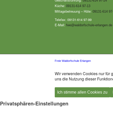
Geschäftsführung:
09131-614 97-24
Küche:
09131-614 97-13
Mittagsbetreuung – Hüte:
09131-614 97
Telefax: 09131-614 97-99
E-Mail:
fwe@waldorfschule-erlangen.de
Freie Waldorfschule Erlangen
Wir verwenden Cookies nur für g
uns die Nutzung dieser Funktione
Ich stimme allen Cookies zu
Privatsphären-Einstellungen