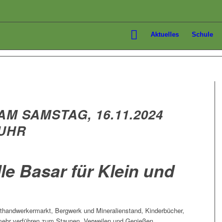
Aktuelles
Schule
M SAMSTAG, 16.11.2024
 UHR
e Basar für Klein und
sthandwerkermarkt, Bergwerk und Mineralienstand, Kinderbücher,
 mehr verführen zum Staunen, Verweilen und Genießen.