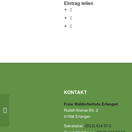
Eintrag teilen
KONTAKT
VHS Workshop für neue
Freie Waldorfschule Erlangen
interessierte Eltern zum
Rudolf-Steiner-Str. 2
kennenlernen der
91058 Erlangen
Waldorfpädagogik...
Sekretariat:
09131-614 97-0