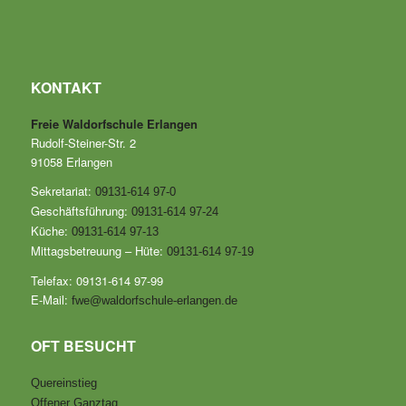
KONTAKT
Freie Waldorfschule Erlangen
Rudolf-Steiner-Str. 2
91058 Erlangen
Sekretariat:
09131-614 97-0
Geschäftsführung:
09131-614 97-24
Küche:
09131-614 97-13
Mittagsbetreuung – Hüte:
09131-614 97-19
Telefax: 09131-614 97-99
E-Mail:
fwe@waldorfschule-erlangen.de
OFT BESUCHT
Quereinstieg
Offener Ganztag