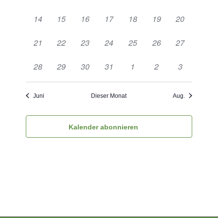
Veranstaltungen,
Veranstaltungen,
Veranstaltungen,
Veranstaltungen,
Veranstaltungen,
Veranstaltungen,
Veranstaltu
0
0
0
1
1
0
0
14
15
16
17
18
19
20
Veranstaltungen,
Veranstaltungen,
Veranstaltungen,
Veranstaltung,
Veranstaltung,
Veranstaltungen,
Veranstaltu
0
0
0
0
0
1
0
21
22
23
24
25
26
27
Veranstaltungen,
Veranstaltungen,
Veranstaltungen,
Veranstaltungen,
Veranstaltungen,
Veranstaltung,
Veranstaltu
0
0
0
0
0
0
0
28
29
30
31
1
2
3
Veranstaltungen,
Veranstaltungen,
Veranstaltungen,
Veranstaltungen,
Veranstaltungen,
Veranstaltungen,
Veranstaltu
Juni
Dieser Monat
Aug.
Kalender abonnieren