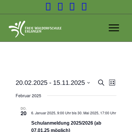
Veransta
20.02.2025
 - 
15.11.2025
Suche
Liste
Veranst
Suche
Datum
Ansicht
Februar 2025
wählen.
und
Navigat
Ansichten
DO.
20
6. Januar 2025, 9:00 Uhr
bis
30. Mai 2025, 17:00 Uhr
Navigatio
Schulanmeldung 2025/2026 (ab
07.01.25 möglich)