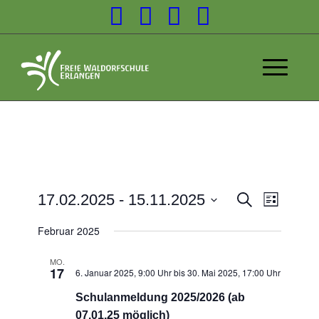
Veransta
17.02.2025
 - 
15.11.2025
Suche
Liste
Veranst
Suche
Datum
Ansicht
Februar 2025
wählen.
und
Navigat
Ansichten
MO.
17
6. Januar 2025, 9:00 Uhr
bis
30. Mai 2025, 17:00 Uhr
Navigatio
Schulanmeldung 2025/2026 (ab
07.01.25 möglich)