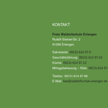
KONTAKT
Freie Waldorfschule Erlangen
Rudolf-Steiner-Str. 2
91058 Erlangen
Sekretariat:
09131-614 97-0
Geschäftsführung:
09131-614 97-24
Küche:
09131-614 97-13
Mittagsbetreuung – Hüte:
09131-614 97
Telefax: 09131-614 97-99
E-Mail:
fwe@waldorfschule-erlangen.de