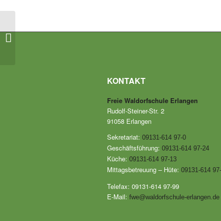
Allgemeiner Infoabend
KONTAKT
Freie Waldorfschule Erlangen
Rudolf-Steiner-Str. 2
91058 Erlangen
Sekretariat:
09131-614 97-0
Geschäftsführung:
09131-614 97-24
Küche:
09131-614 97-13
Mittagsbetreuung – Hüte:
09131-614 97
Telefax: 09131-614 97-99
E-Mail:
fwe@waldorfschule-erlangen.de