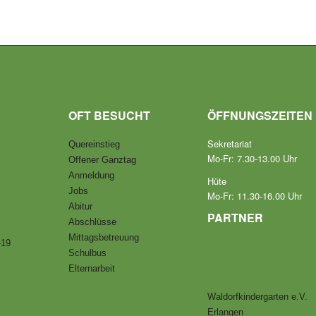
OFT BESUCHT
ÖFFNUNGSZEITEN
Sekretariat
Quereinstieg
Mo-Fr: 7.30-13.00 Uhr
Offener Ganztag
Anmeldung
Hüte
Jobs
Mo-Fr: 11.30-16.00 Uhr
Abitur
PARTNER
Abschlüsse
Mittagsbetreuung
-19
Schulbus
Elternarbeit
Waldorfkindergarten e.V.
Erlangen