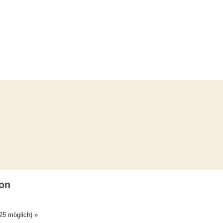
ion
25 möglich)
»