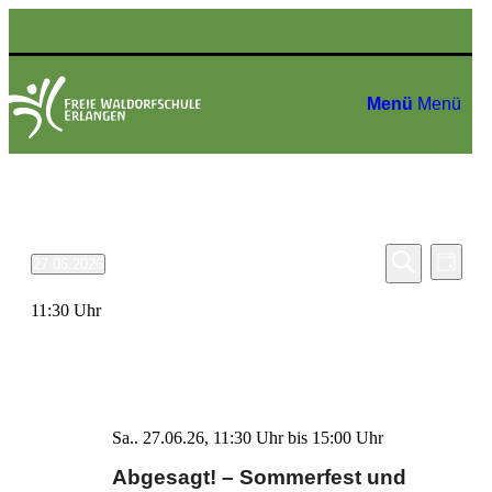
Menü
Menü
Veransta
27.06.2026
Tag
Vera
Suche
Datum
Suche
Ansi
wählen.
11:30 Uhr
und
Navi
Ansichten
Navigati
Sa.. 27.06.26, 11:30 Uhr
bis
15:00 Uhr
Abgesagt! – Sommerfest und