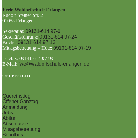
Freie Waldorfschule Erlangen
Rudolf-Steiner-Str. 2
91058 Erlangen
Sekretariat:
09131-614 97-0
Geschäftsführung:
09131-614 97-24
Küche:
09131-614 97-13
Mittagsbetreuung – Hüte:
09131-614 97-19
Telefax: 09131-614 97-99
E-Mail:
fwe@waldorfschule-erlangen.de
OFT BESUCHT
Quereinstieg
Offener Ganztag
Anmeldung
Jobs
Abitur
Abschlüsse
Mittagsbetreuung
Schulbus