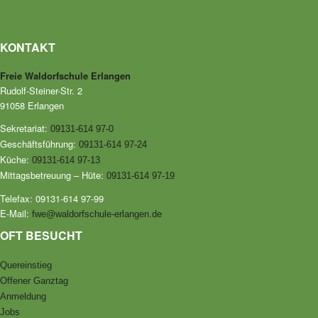
KONTAKT
Freie Waldorfschule Erlangen
Rudolf-Steiner-Str. 2
91058 Erlangen
Sekretariat:
09131-614 97-0
Geschäftsführung:
09131-614 97-24
Küche:
09131-614 97-13
Mittagsbetreuung – Hüte:
09131-614 97-19
Telefax: 09131-614 97-99
E-Mail:
fwe@waldorfschule-erlangen.de
OFT BESUCHT
Quereinstieg
Offener Ganztag
Anmeldung
Jobs