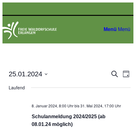
Menü
Menü
Veranstal
25.01.2024
Suche
Tag
Veran
Suche
Datum
Ansic
wählen.
Laufend
und
Navig
Ansichten
Navigati
8. Januar 2024, 8:00 Uhr
bis
31. Mai 2024, 17:00 Uhr
Schulanmeldung 2024/2025 (ab
08.01.24 möglich)