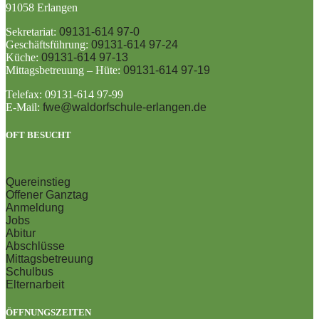
91058 Erlangen
Sekretariat:
09131-614 97-0
Geschäftsführung:
09131-614 97-24
Küche:
09131-614 97-13
Mittagsbetreuung – Hüte:
09131-614 97-19
Telefax: 09131-614 97-99
E-Mail:
fwe@waldorfschule-erlangen.de
OFT BESUCHT
Quereinstieg
Offener Ganztag
Anmeldung
Jobs
Abitur
Abschlüsse
Mittagsbetreuung
Schulbus
Elternarbeit
ÖFFNUNGSZEITEN