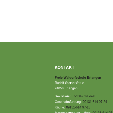
KONTAKT
Freie Waldorfschule Erlangen
Rudolf-Steiner-Str. 2
91058 Erlangen
Sekretariat:
09131-614 97-0
Geschäftsführung:
09131-614 97-24
Küche:
09131-614 97-13
Mittagsbetreuung – Hüte:
09131-614 97