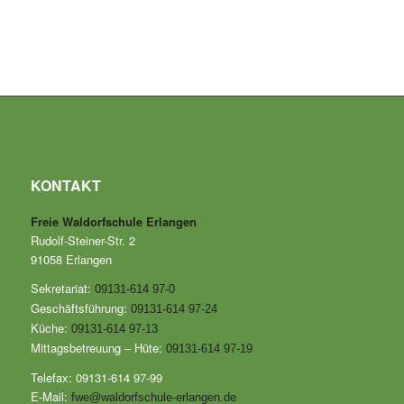
KONTAKT
Freie Waldorfschule Erlangen
Rudolf-Steiner-Str. 2
91058 Erlangen
Sekretariat:
09131-614 97-0
Geschäftsführung:
09131-614 97-24
Küche:
09131-614 97-13
Mittagsbetreuung – Hüte:
09131-614 97-19
Telefax: 09131-614 97-99
E-Mail:
fwe@waldorfschule-erlangen.de