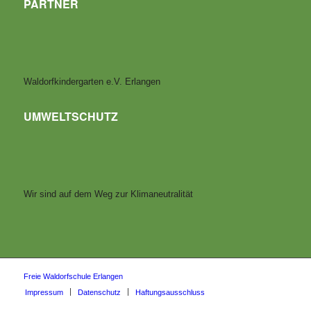
PARTNER
Waldorfkindergarten e.V. Erlangen
UMWELTSCHUTZ
Wir sind auf dem Weg zur Klimaneutralität
Freie Waldorfschule Erlangen
Impressum
Datenschutz
Haftungsausschluss