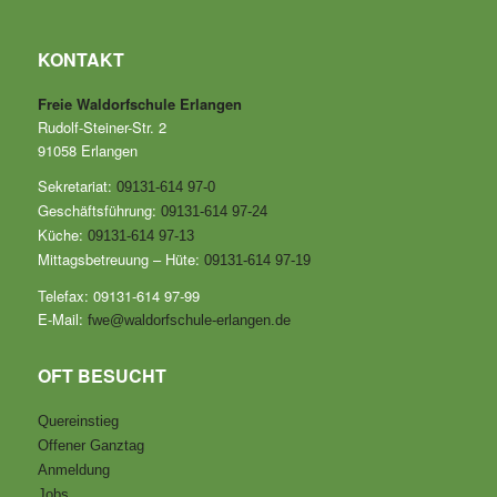
KONTAKT
Freie Waldorfschule Erlangen
Rudolf-Steiner-Str. 2
91058 Erlangen
Sekretariat:
09131-614 97-0
Geschäftsführung:
09131-614 97-24
Küche:
09131-614 97-13
Mittagsbetreuung – Hüte:
09131-614 97-19
Telefax: 09131-614 97-99
E-Mail:
fwe@waldorfschule-erlangen.de
OFT BESUCHT
Quereinstieg
Offener Ganztag
Anmeldung
Jobs