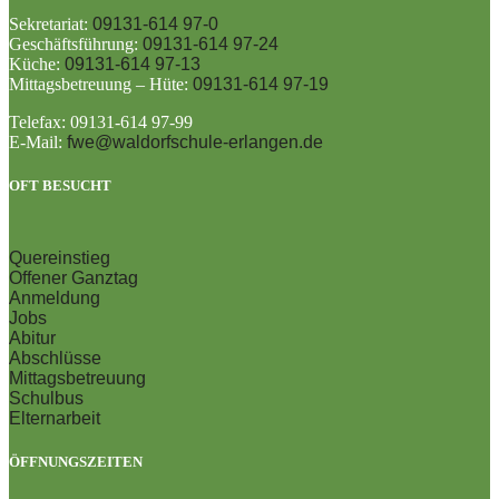
Sekretariat:
09131-614 97-0
Geschäftsführung:
09131-614 97-24
Küche:
09131-614 97-13
Mittagsbetreuung – Hüte:
09131-614 97-19
Telefax: 09131-614 97-99
E-Mail:
fwe@waldorfschule-erlangen.de
OFT BESUCHT
Quereinstieg
Offener Ganztag
Anmeldung
Jobs
Abitur
Abschlüsse
Mittagsbetreuung
Schulbus
Elternarbeit
ÖFFNUNGSZEITEN