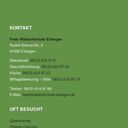
KONTAKT
Freie Waldorfschule Erlangen
Rudolf-Steiner-Str. 2
91058 Erlangen
Sekretariat:
09131-614 97-0
Geschäftsführung:
09131-614 97-24
Küche:
09131-614 97-13
Mittagsbetreuung – Hüte:
09131-614 97-19
Telefax: 09131-614 97-99
E-Mail:
fwe@waldorfschule-erlangen.de
OFT BESUCHT
Quereinstieg
Offener Ganztag