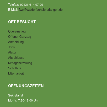
Telefax: 09131-614 97-99
E-Mail:
fwe@waldorfschule-erlangen.de
OFT BESUCHT
Quereinstieg
Offener Ganztag
Anmeldung
Jobs
Abitur
Abschlüsse
Mittagsbetreuung
Schulbus
Elternarbeit
ÖFFNUNGSZEITEN
Sekretariat
Mo-Fr: 7.30-13.00 Uhr