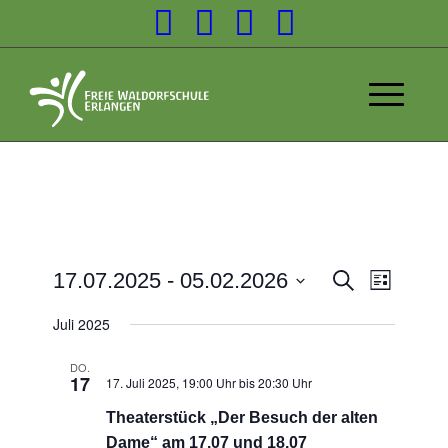
Veransta
17.07.2025
 - 
05.02.2026
Suche
Liste
Veranst
Suche
Datum
Ansicht
Juli 2025
wählen.
und
Navigat
Ansichten
DO.
17
17. Juli 2025, 19:00 Uhr
bis
20:30 Uhr
Navigatio
Theaterstück „Der Besuch der alten
Dame“ am 17.07 und 18.07