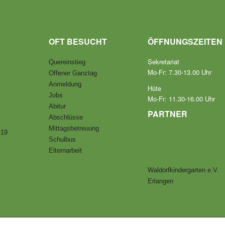
OFT BESUCHT
ÖFFNUNGSZEITEN
Sekretariat
Quereinstieg
Mo-Fr: 7.30-13.00 Uhr
Offener Ganztag
Anmeldung
Hüte
Jobs
Mo-Fr: 11.30-16.00 Uhr
Abitur
PARTNER
Abschlüsse
Mittagsbetreuung
-19
Schulbus
Elternarbeit
Waldorfkindergarten e.V.
Erlangen