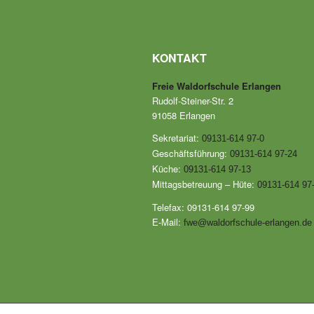
KONTAKT
Freie Waldorfschule Erlangen
Rudolf-Steiner-Str. 2
91058 Erlangen
Sekretariat:
09131-614 97-0
Geschäftsführung:
09131-614 97-24
Küche:
09131-614 97-13
Mittagsbetreuung – Hüte:
09131-614 97
Telefax: 09131-614 97-99
E-Mail:
fwe@waldorfschule-erlangen.de