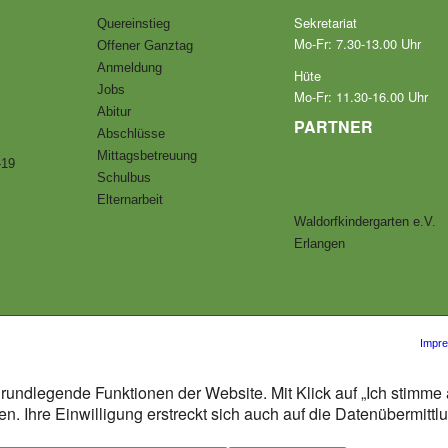
Sekretariat
Quereinstieg
Mo-Fr: 7.30-13.00 Uhr
Offener Ganztag
Anmeldung
Hüte
Jobs
Mo-Fr: 11.30-16.00 Uhr
Abitur
PARTNER
Abschlüsse
Mittagsbetreuung
-19
Schulbus
Elternarbeit
Waldorfkindergarten e.V.
Erlangen
Impr
rundlegende Funktionen der Website. Mit Klick auf „Ich stimme 
n. Ihre Einwilligung erstreckt sich auch auf die Datenübermitt