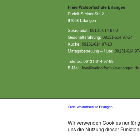
Freie Waldorfschule Erlangen
Rudolf-Steiner-Str. 2
91058 Erlangen
Sekretariat:
09131-614 97-0
Geschäftsführung:
09131-614 97-24
Küche:
09131-614 97-13
Mittagsbetreuung – Hüte:
09131-614 97
Telefax: 09131-614 97-99
E-Mail:
fwe@waldorfschule-erlangen.de
Freie Waldorfschule Erlangen
Wir verwenden Cookies nur für g
uns die Nutzung dieser Funktione