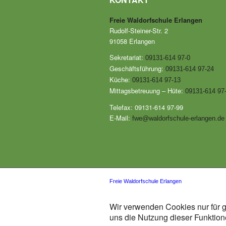
Freie Waldorfschule Erlangen
Rudolf-Steiner-Str. 2
91058 Erlangen
Sekretariat:
09131-614 97-0
Geschäftsführung:
09131-614 97-24
Küche:
09131-614 97-13
Mittagsbetreuung – Hüte:
09131-614 97
Telefax: 09131-614 97-99
E-Mail:
fwe@waldorfschule-erlangen.de
Freie Waldorfschule Erlangen
Wir verwenden Cookies nur für g
uns die Nutzung dieser Funktione