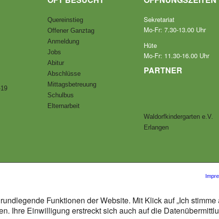
Sekretariat
Quereinstieg
Mo-Fr: 7.30-13.00 Uhr
Offener Ganztag
Anmeldung
Hüte
Jobs
Mo-Fr: 11.30-16.00 Uhr
Abitur
PARTNER
Abschlüsse
Mittagsbetreuung
-19
Schulbus
Elternarbeit
Waldorfkindergarten e.V.
Erlangen
Impr
rundlegende Funktionen der Website. Mit Klick auf „Ich stimme 
n. Ihre Einwilligung erstreckt sich auch auf die Datenübermitt