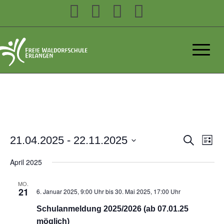
Verans
21.04.2025
 - 
22.11.2025
Suche
Liste
Ver
Suche
Datum
Ans
April 2025
wählen.
und
Nav
Ansich
MO.
21
6. Januar 2025, 9:00 Uhr
bis
30. Mai 2025, 17:00 Uhr
Naviga
Schulanmeldung 2025/2026 (ab 07.01.25
möglich)