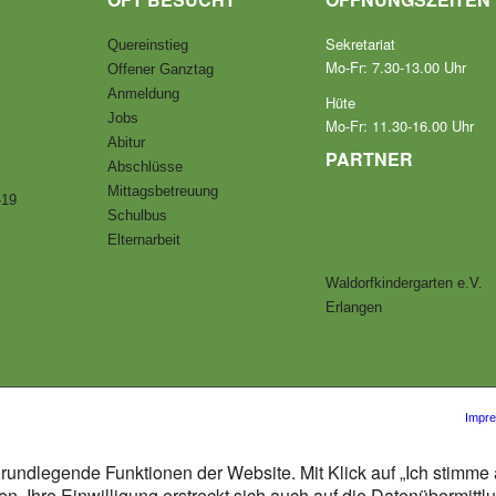
Sekretariat
Quereinstieg
Mo-Fr: 7.30-13.00 Uhr
Offener Ganztag
Anmeldung
Hüte
Jobs
Mo-Fr: 11.30-16.00 Uhr
Abitur
PARTNER
Abschlüsse
Mittagsbetreuung
-19
Schulbus
Elternarbeit
Waldorfkindergarten e.V.
Erlangen
Impr
rundlegende Funktionen der Website. Mit Klick auf „Ich stimme 
n. Ihre Einwilligung erstreckt sich auch auf die Datenübermitt