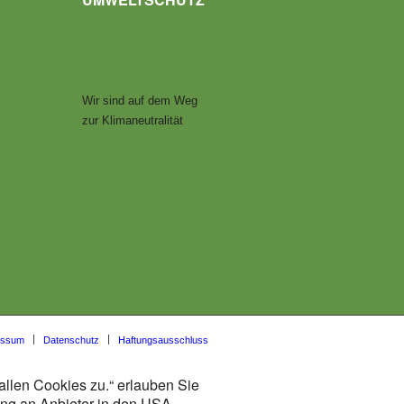
Wir sind auf dem Weg
zur Klimaneutralität
essum
Datenschutz
Haftungsausschluss
allen Cookies zu.“ erlauben Sie
lung an Anbieter in den USA.