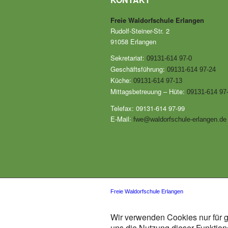
Freie Waldorfschule Erlangen
Rudolf-Steiner-Str. 2
91058 Erlangen
Sekretariat:
09131-614 97-0
Geschäftsführung:
09131-614 97-24
Küche:
09131-614 97-13
Mittagsbetreuung – Hüte:
09131-614 97
Telefax: 09131-614 97-99
E-Mail:
fwe@waldorfschule-erlangen.de
Freie Waldorfschule Erlangen
Wir verwenden Cookies nur für g
uns die Nutzung dieser Funktione