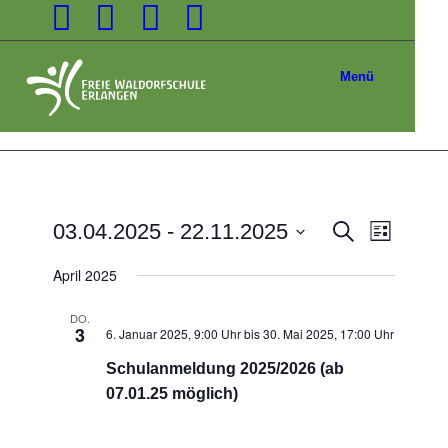
Menü
Veransta
03.04.2025
 - 
22.11.2025
Suche
Liste
Veranst
Suche
Datum
Ansicht
April 2025
wählen.
und
Navigat
Ansichten
DO.
3
6. Januar 2025, 9:00 Uhr
bis
30. Mai 2025, 17:00 Uhr
Navigatio
Schulanmeldung 2025/2026 (ab
07.01.25 möglich)