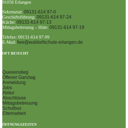
91058 Erlangen
Sekretariat:
09131-614 97-0
Geschäftsführung:
09131-614 97-24
Küche:
09131-614 97-13
Mittagsbetreuung – Hüte:
09131-614 97-19
Telefax: 09131-614 97-99
E-Mail:
fwe@waldorfschule-erlangen.de
OFT BESUCHT
Quereinstieg
Offener Ganztag
Anmeldung
Jobs
Abitur
Abschlüsse
Mittagsbetreuung
Schulbus
Elternarbeit
ÖFFNUNGSZEITEN