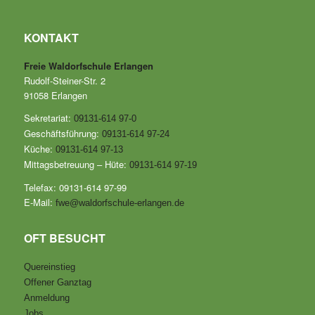
KONTAKT
Freie Waldorfschule Erlangen
Rudolf-Steiner-Str. 2
91058 Erlangen
Sekretariat:
09131-614 97-0
Geschäftsführung:
09131-614 97-24
Küche:
09131-614 97-13
Mittagsbetreuung – Hüte:
09131-614 97-19
Telefax: 09131-614 97-99
E-Mail:
fwe@waldorfschule-erlangen.de
OFT BESUCHT
Quereinstieg
Offener Ganztag
Anmeldung
Jobs