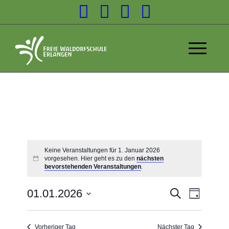
Keine Veranstaltungen für 1. Januar 2026
vorgesehen. Hier geht es zu den
nächsten
bevorstehenden Veranstaltungen
.
Veransta
01.01.2026
Suche
Tag
Veranst
Suche
Datum
Ansicht
wählen.
und
Navigat
Vorheriger Tag
Nächster Tag