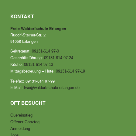
KONTAKT
Freie Waldorfschule Erlangen
Rudolf-Steiner-Str. 2
91058 Erlangen
Sekretariat:
09131-614 97-0
Geschäftsführung:
09131-614 97-24
Küche:
09131-614 97-13
Mittagsbetreuung – Hüte:
09131-614 97-19
Telefax: 09131-614 97-99
E-Mail:
fwe@waldorfschule-erlangen.de
OFT BESUCHT
Quereinstieg
Offener Ganztag
Anmeldung
Jobs