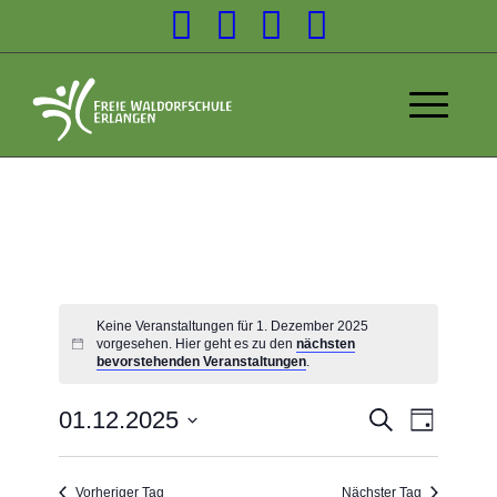
Keine Veranstaltungen für 1. Dezember 2025
vorgesehen. Hier geht es zu den
nächsten
bevorstehenden Veranstaltungen
.
Veransta
01.12.2025
Suche
Tag
Veranst
Suche
Datum
Ansicht
wählen.
und
Navigat
Vorheriger Tag
Nächster Tag