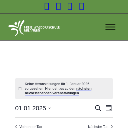
Keine Veranstaltungen für 1. Januar 2025
vorgesehen. Hier geht es zu den
nächsten
bevorstehenden Veranstaltungen
.
Veransta
01.01.2025
Suche
Tag
Veranst
Suche
Datum
Ansicht
wählen.
und
Navigat
Vorheriger Tag
Nächster Tag