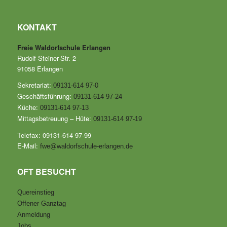
KONTAKT
Freie Waldorfschule Erlangen
Rudolf-Steiner-Str. 2
91058 Erlangen
Sekretariat:
09131-614 97-0
Geschäftsführung:
09131-614 97-24
Küche:
09131-614 97-13
Mittagsbetreuung – Hüte:
09131-614 97-19
Telefax: 09131-614 97-99
E-Mail:
fwe@waldorfschule-erlangen.de
OFT BESUCHT
Quereinstieg
Offener Ganztag
Anmeldung
Jobs