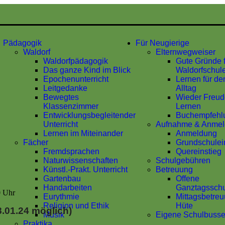
Pädagogik
Für Neugierige
Waldorf
Elternwegweiser
Waldorfpädagogik
Gute Gründe f
Das ganze Kind im Blick
Waldorfschul
Epochenunterricht
Lernen für de
Leitgedanke
Alltag
Bewegtes
Wieder Freu
Klassenzimmer
Lernen
Entwicklungsbegleitender
Buchempfehl
Unterricht
Aufnahme & Anme
Lernen im Miteinander
Anmeldung
Fächer
Grundschulei
Fremdsprachen
Quereinstieg
Naturwissenschaften
Schulgebühren
Künstl.-Prakt. Unterricht
Betreuung
Gartenbau
Offene
Handarbeiten
Ganztagssch
0 Uhr
Eurythmie
Mittagsbetreu
Religion und Ethik
Hüte
.01.24 möglich)
Musik
Eigene Schulbuss
Praktika