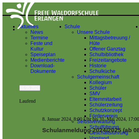
Aktuelles
Schule
News
Unsere Schule
Termine
Mittagsbetreuung /
Feste und
Hüte
Kultur
Offener Ganztag
Speiseplan
Schulbibliothek
Medienberichte
Freizeitangebote
Download-
Historie
Dokumente
Schulküche
Schulgemeinschaft
Kollegium
Schüler
16.05.2024
Datum
SMV
wählen.
Elternmitarbeit
Laufend
Schülerzeitung
Schutzkonzept
Förderverein
8. Januar 2024, 8:00 Uhr
bis
31. Mai 2024, 17:0
Selbstverwaltung
Schulführung
Schulanmeldung 2024/2025 (ab 08
Geschäftsführung
Vorstand