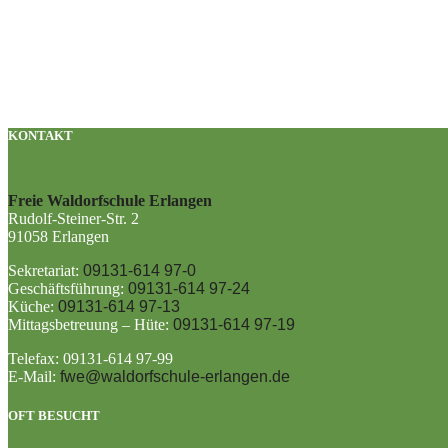
KONTAKT
Freie Waldorfschule Erlangen
Rudolf-Steiner-Str. 2
91058 Erlangen
Sekretariat:
09131-614 97-0
Geschäftsführung:
09131-614 97-24
Küche:
09131-614 97-13
Mittagsbetreuung – Hüte:
09131-614 97-19
Telefax: 09131-614 97-99
E-Mail:
fwe@waldorfschule-erlangen.de
OFT BESUCHT