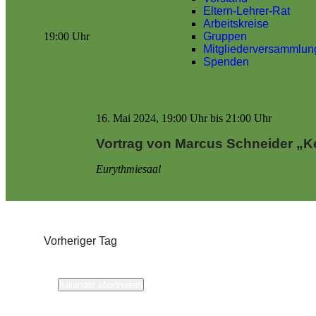
Eltern-Lehrer-Rat
Arbeitskreise
19:00 Uhr
Gruppen
Mitgliederversammlun
Spenden
16. Mai 2024, 19:00 Uhr
bis
21:00 Uhr
Vortrag von Marcus Schneider „K
Eurythmiesaal
Vorheriger Tag
Kalender abonnieren