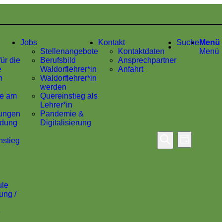
Jobs
Kontakt
Suche
Menü
Stellenangebote
Kontaktdaten
Menü
ür die
Berufsbild
Ansprechpartner
e
Waldorflehrer*in
Anfahrt
n
Waldorflehrer*in
werden
de am
Quereinstieg als
Lehrer*in
ungen
Pandemie &
ldung
Digitalisierung
Veranstaltu
nstieg
Tag
Veransta
Suche
Suche
Ansichte
und
Navigati
Ansichten,
ule
Navigation
ung /
e