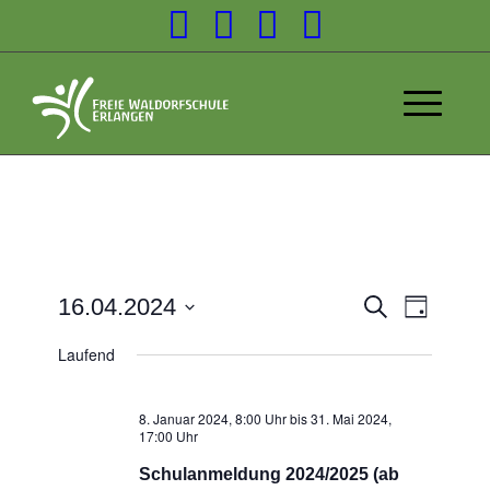
Veransta
16.04.2024
Suche
Tag
Veranst
Suche
Datum
Ansicht
Laufend
wählen.
und
Navigat
Ansichten
8. Januar 2024, 8:00 Uhr
bis
31. Mai 2024,
Navigatio
17:00 Uhr
Schulanmeldung 2024/2025 (ab