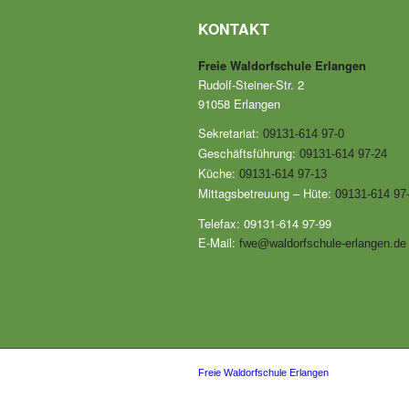
KONTAKT
Freie Waldorfschule Erlangen
Rudolf-Steiner-Str. 2
91058 Erlangen
Sekretariat:
09131-614 97-0
Geschäftsführung:
09131-614 97-24
Küche:
09131-614 97-13
Mittagsbetreuung – Hüte:
09131-614 97
Telefax: 09131-614 97-99
E-Mail:
fwe@waldorfschule-erlangen.de
Freie Waldorfschule Erlangen