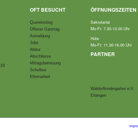
OFT BESUCHT
ÖFFNUNGSZEITEN
Sekretariat
Quereinstieg
Mo-Fr: 7.30-13.00 Uhr
Offener Ganztag
Anmeldung
Hüte
Jobs
Mo-Fr: 11.30-16.00 Uhr
Abitur
PARTNER
Abschlüsse
Mittagsbetreuung
-19
Schulbus
Elternarbeit
Waldorfkindergarten e.V.
Erlangen
Impr