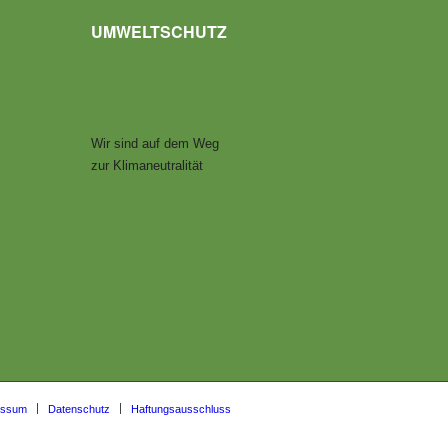
UMWELTSCHUTZ
Wir sind auf dem Weg
zur Klimaneutralität
essum
Datenschutz
Haftungsausschluss