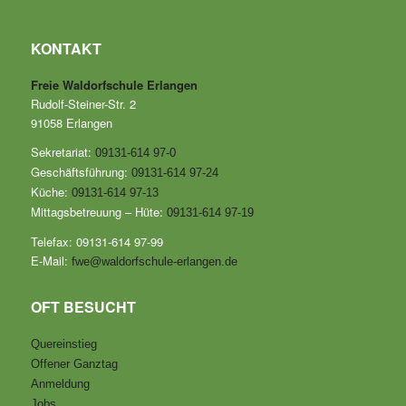
KONTAKT
Freie Waldorfschule Erlangen
Rudolf-Steiner-Str. 2
91058 Erlangen
Sekretariat:
09131-614 97-0
Geschäftsführung:
09131-614 97-24
Küche:
09131-614 97-13
Mittagsbetreuung – Hüte:
09131-614 97-19
Telefax: 09131-614 97-99
E-Mail:
fwe@waldorfschule-erlangen.de
OFT BESUCHT
Quereinstieg
Offener Ganztag
Anmeldung
Jobs