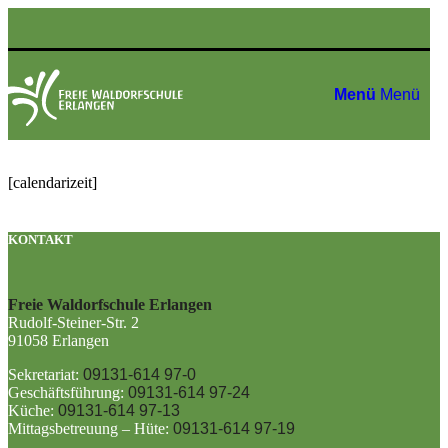
Menü
Menü
[calendarizeit]
KONTAKT
Freie Waldorfschule Erlangen
Rudolf-Steiner-Str. 2
91058 Erlangen
Sekretariat:
09131-614 97-0
Geschäftsführung:
09131-614 97-24
Küche:
09131-614 97-13
Mittagsbetreuung – Hüte:
09131-614 97-19