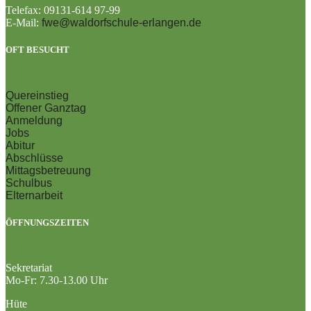
Telefax: 09131-614 97-99
E-Mail:
fwe@waldorfschule-erlangen.de
OFT BESUCHT
Quereinstieg
Offener Ganztag
Anmeldung
Jobs
Abitur
Abschlüsse
Mittagsbetreuung
Schulbus
Elternarbeit
ÖFFNUNGSZEITEN
Sekretariat
Mo-Fr: 7.30-13.00 Uhr
Hüte