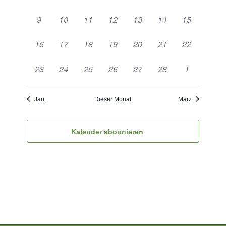
Veranstaltungen,
Veranstaltungen,
Veranstaltung,
Veranstaltung,
Veranstaltung,
Veranstaltung,
Veranstaltu
0
0
1
0
0
0
0
9
10
11
12
13
14
15
Veranstaltungen,
Veranstaltungen,
Veranstaltung,
Veranstaltungen,
Veranstaltungen,
Veranstaltungen,
Veranstaltu
0
0
0
0
0
0
0
16
17
18
19
20
21
22
Veranstaltungen,
Veranstaltungen,
Veranstaltungen,
Veranstaltungen,
Veranstaltungen,
Veranstaltungen,
Veranstaltu
0
0
0
0
0
0
0
23
24
25
26
27
28
1
Veranstaltungen,
Veranstaltungen,
Veranstaltungen,
Veranstaltungen,
Veranstaltungen,
Veranstaltungen,
Veranstaltu
Jan.
Dieser Monat
März
Kalender abonnieren