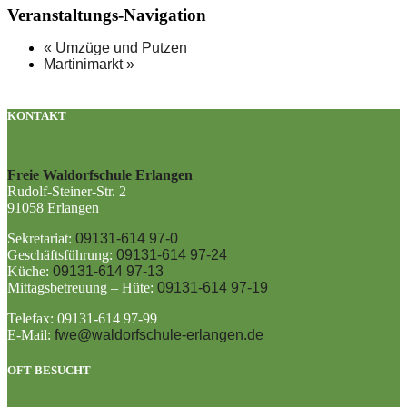
Veranstaltungs-Navigation
«
Umzüge und Putzen
Martinimarkt
»
KONTAKT
Freie Waldorfschule Erlangen
Rudolf-Steiner-Str. 2
91058 Erlangen
Sekretariat:
09131-614 97-0
Geschäftsführung:
09131-614 97-24
Küche:
09131-614 97-13
Mittagsbetreuung – Hüte:
09131-614 97-19
Telefax: 09131-614 97-99
E-Mail:
fwe@waldorfschule-erlangen.de
OFT BESUCHT