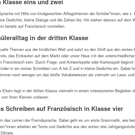
 Klasse eins und zwei
Sprache mit Hilfe von kindgerechten Alltagsthemen der Schüler*innen, wie z.
rste Gedichte, kleine Dialoge und die Zahlen bis 100 stehen ebenso auf dem 
nn bereits auf Französisch vorstellen.
leralltag in der dritten Klasse
ktuelle Themen aus der kindlichen Welt und setzt so den Stoff aus den ersten 
rufe, das Einkaufen auf dem Markt oder unser Haus mit den unterschiedliche
 Französisch sein. Durch Frage- und Antwortspiele oder Kartenspiel beginnt d
 Kinder in ein erstes Schreiben von A bis Z und in kleine Gedichte ein. Dabei he
s immer noch weniger um das bloße Vokabelwissen als vielmehr um Lese- un
Eltern liegt in der dritten Klasse vielmehr in einem interessierten Begleiten
 von Ihren Kleinen vorlesen.
 Schreiben auf Französisch in Klasse vier
gsam das Lernen der Fremdsprache. Dabei geht es um erste Grammatik, wie be
rn*innen arbeiten wir Texte und Gedichte aus den ersten drei Jahrgangsstufen
Diktate.