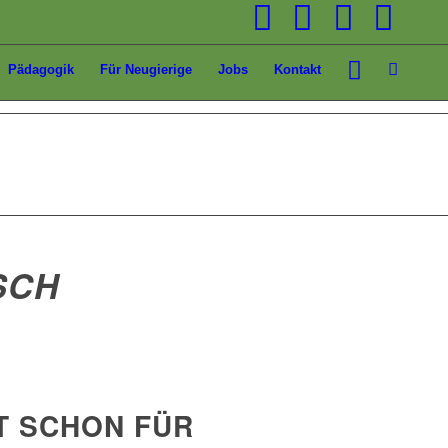
Pädagogik
Für Neugierige
Jobs
Kontakt
SCH
T SCHON FÜR