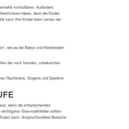
benhefts kontrollieren. Außerdem
chkenntnisse haben, denn die Kinder
ik kann Ihre Kinder beim Lernen der
en“, wie es bei Babys und Kleinkindern
eifen der noch fremden, unbekannten
men Rezitierens, Singens und Spielens
UFE
 aus, wenn die entsprechenden
 wichtigsten Grammatikfelder sollten
ttﬁnden kann. Anspruchsvollere Bereiche