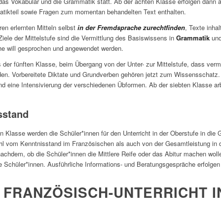
das Vokabular und die Grammatik statt. Ab der achten Klasse erfolgen dann
tikteil sowie Fragen zum momentan behandelten Text enthalten.
ren erlernten Mitteln selbst
in der Fremdsprache zurechtfinden
, Texte inhal
iele der Mittelstufe sind die Vermittlung des Basiswissens in
Grammatik
un
he will gesprochen und angewendet werden.
 der fünften Klasse, beim Übergang von der Unter- zur Mittelstufe, dass ver
en. Vorbereitete Diktate und Grundverben gehören jetzt zum Wissensschatz. 
d eine Intensivierung der verschiedenen Übformen. Ab der siebten Klasse arbe
sstand
n Klasse werden die Schüler*innen für den Unterricht in der Oberstufe in die
owohl vom Kenntnisstand im Französischen als auch von der Gesamtleistung in 
achdem, ob die Schüler*innen die Mittlere Reife oder das Abitur machen wolle
 Schüler*innen. Ausführliche Informations- und Beratungsgespräche erfolgen 
 FRANZÖSISCH-UNTERRICHT I