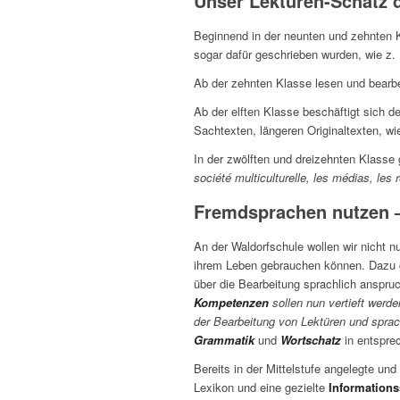
Unser Lektüren-Schatz 
Beginnend in der neunten und zehnten 
sogar dafür geschrieben wurden, wie z.
Ab der zehnten Klasse lesen und bearbe
Ab der elften Klasse beschäftigt sich d
Sachtexten, längeren Originaltexten, w
In der zwölften und dreizehnten Klasse
société multiculturelle, les médias, les
Fremdsprachen nutzen –
An der Waldorfschule wollen wir nicht 
ihrem Leben gebrauchen können. Dazu g
über die Bearbeitung sprachlich anspruc
Kompetenzen
sollen nun vertieft wer
der Bearbeitung von Lektüren und sprac
Grammatik
und
Wortschatz
in entspre
Bereits in der Mittelstufe angelegte un
Lexikon und eine gezielte
Information