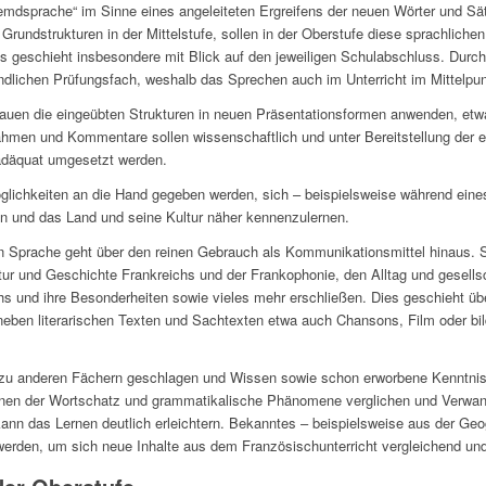
emdsprache“ im Sinne eines angeleiteten Ergreifens der neuen Wörter und Sät
Grundstrukturen in der Mittelstufe, sollen in der Oberstufe diese sprachliche
s geschieht insbesondere mit Blick auf den jeweiligen Schulabschluss. Durch
dlichen Prüfungsfach, weshalb das Sprechen auch im Unterricht im Mittelpun
rauen die eingeübten Strukturen in neuen Präsentationsformen anwenden, etwa
hmen und Kommentare sollen wissenschaftlich und unter Bereitstellung der e
 adäquat umgesetzt werden.
öglichkeiten an die Hand gegeben werden, sich – beispielsweise während eine
n und das Land und seine Kultur näher kennenzulernen.
n Sprache geht über den reinen Gebrauch als Kommunikationsmittel hinaus. 
ltur und Geschichte Frankreichs und der Frankophonie, den Alltag und gesell
hs und ihre Besonderheiten sowie vieles mehr erschließen. Dies geschieht ü
ben literarischen Texten und Sachtexten etwa auch Chansons, Film oder bild
zu anderen Fächern geschlagen und Wissen sowie schon erworbene Kenntniss
nnen der Wortschatz und grammatikalische Phänomene verglichen und Verwan
ann das Lernen deutlich erleichtern. Bekanntes – beispielsweise aus der Geo
erden, um sich neue Inhalte aus dem Französischunterricht vergleichend und