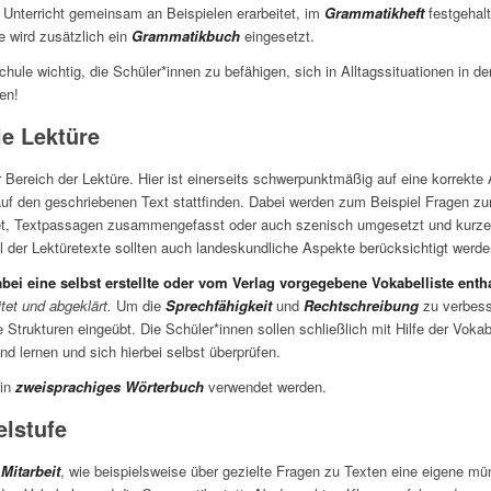
 Unterricht gemeinsam an Beispielen erarbeitet, im
Grammatikheft
festgehal
e wird zusätzlich ein
Grammatikbuch
eingesetzt.
schule wichtig, die Schüler*innen zu befähigen, sich in Alltagssituationen in
ten!
e Lektüre
 Bereich der Lektüre. Hier ist einerseits schwerpunktmäßig auf eine korrekte
auf den geschriebenen Text stattﬁnden. Dabei werden zum Beispiel Fragen z
tet, Textpassagen zusammengefasst oder auch szenisch umgesetzt und kur
l der Lektüretexte sollten auch landeskundliche Aspekte berücksichtigt werde
abei eine selbst erstellte oder vom Verlag vorgegebene Vokabelliste enth
tet und abgeklärt.
Um die
Sprechfähigkeit
und
Rechtschreibung
zu verbess
he Strukturen eingeübt.
Die Schüler*innen sollen schließlich mit Hilfe der Vokab
nüben und lernen und sich hierbei selbst überprüfen.
ein
zweisprachiges Wörterbuch
verwendet werden.
elstufe
Mitarbeit
, wie beispielsweise über gezielte Fragen zu Texten eine eigene 