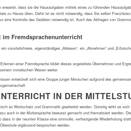
ern erwartet, dass sie die Hausaufgaben mittels eines zu führenden Hausaufga
tate zu Hause üben. Dafür ist es nicht notwendig, dass Sie selbst Französis
ur eine Kontrolle des Geübten notwendig ist. Auch das Abfragen von Grammat
t im Fremdsprachenunterricht
ein vorurteilsfreies, eigenständiges „Ablesen“, ein „Abnehmen“ und „Erforsch
 Erlernen einer Fremdsprache bildet dieses angeleitete Übernehmen und Ergr
seinem moralischen Wesen weiter.
bnissen entwickelt sich eine Gruppe junger Menschen aufgrund des gemeinsa
itsgemeinschaft.
NTERRICHT IN DER MITTELST
tisch an Wortschatz und Grammatik gearbeitet werden. Günstig wirkt es sich
dazu auch in der Muttersprache bewusst gemacht und thematisiert werden. Die
so dass in der neunten Klasse eine sinnvolle, verfestigende Wiederholung sta
r Oberstufe ergänzend besprochen werden.