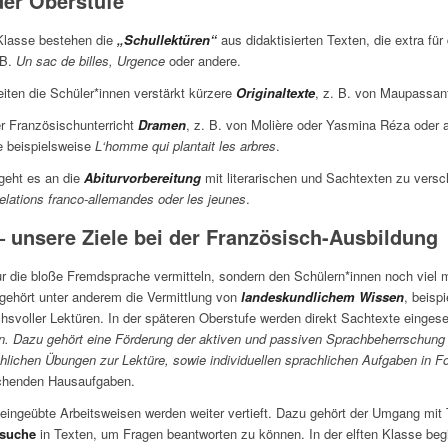
der Oberstufe
Klasse bestehen die
„Schullektüren“
aus didaktisierten Texten, die extra für 
 B.
Un sac de billes, Urgence
oder andere.
iten die Schüler*innen verstärkt kürzere
Originaltexte
, z. B. von Maupassan
er Französischunterricht
Dramen
, z. B. von Molière oder Yasmina Réza oder 
ie beispielsweise
L‘homme qui plantait les arbres
.
 geht es an die
Abiturvorbereitung
mit literarischen und Sachtexten zu vers
 relations franco-allemandes oder les jeunes
.
 unsere Ziele bei der Französisch-Ausbildung
nur die bloße Fremdsprache vermitteln, sondern den Schülern*innen noch viel 
ehört unter anderem die Vermittlung von
landeskundlichem Wissen
, beisp
hsvoller Lektüren. In der späteren Oberstufe werden direkt Sachtexte einges
den. Dazu gehört eine Förderung der aktiven und passiven Sprachbeherrschung
hlichen Übungen zur Lektüre, sowie individuellen sprachlichen Aufgaben in 
chenden Hausaufgaben.
d eingeübte Arbeitsweisen werden weiter vertieft. Dazu gehört der Umgang mit
ssuche
in Texten, um Fragen beantworten zu können. In der elften Klasse begi