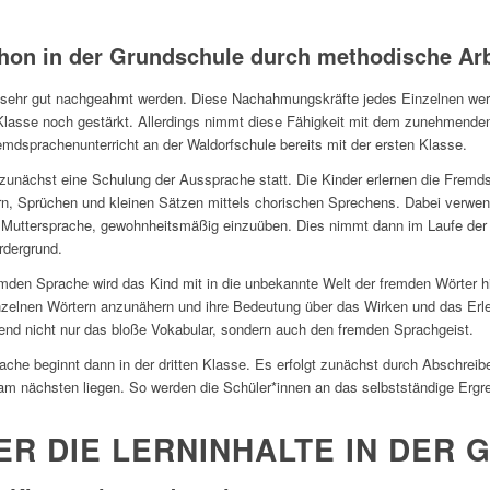
on in der Grundschule durch methodische Arb
sehr gut nachgeahmt werden. Diese Nachahmungskräfte jedes Einzelnen werd
 Klasse noch gestärkt. Allerdings nimmt diese Fähigkeit mit dem zunehmend
mdsprachenunterricht an der Waldorfschule bereits mit der ersten Klasse.
 zunächst eine Schulung der Aussprache statt. Die Kinder erlernen die Fremd
n, Sprüchen und kleinen Sätzen mittels chorischen Sprechens. Dabei verwen
n Muttersprache, gewohnheitsmäßig einzuüben. Dies nimmt dann im Laufe der
rdergrund.
emden Sprache wird das Kind mit in die unbekannte Welt der fremden Wörter h
nzelnen Wörtern anzunähern und ihre Bedeutung über das Wirken und das Erle
nend nicht nur das bloße Vokabular, sondern auch den fremden Sprachgeist.
ache beginnt dann in der dritten Klasse. Es erfolgt zunächst durch Abschrei
 nächsten liegen. So werden die Schüler*innen an das selbstständige Ergrei
ER DIE LERNINHALTE IN DER