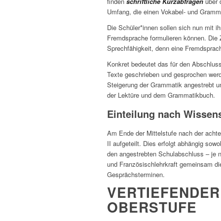
finden
schriftliche Kurzabfragen
über 
Umfang, die einen Vokabel- und Gramma
Die Schüler*innen sollen sich nun mit ih
Fremdsprache formulieren können. Die Z
Sprechfähigkeit, denn eine Fremdsprac
Konkret bedeutet das für den Abschluss
Texte geschrieben und gesprochen werd
Steigerung der Grammatik angestrebt un
der Lektüre und dem Grammatikbuch.
Einteilung nach Wissen
Am Ende der Mittelstufe nach der achte
II aufgeteilt. Dies erfolgt abhängig s
den angestrebten Schulabschluss – je n
und Französischlehrkraft gemeinsam die
Gesprächsterminen.
VERTIEFENDER
OBERSTUFE