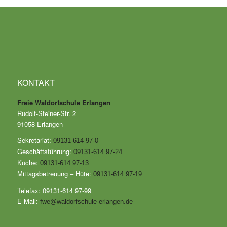
KONTAKT
Freie Waldorfschule Erlangen
Rudolf-Steiner-Str. 2
91058 Erlangen
Sekretariat:
09131-614 97-0
Geschäftsführung:
09131-614 97-24
Küche:
09131-614 97-13
Mittagsbetreuung – Hüte:
09131-614 97-19
Telefax: 09131-614 97-99
E-Mail:
fwe@waldorfschule-erlangen.de