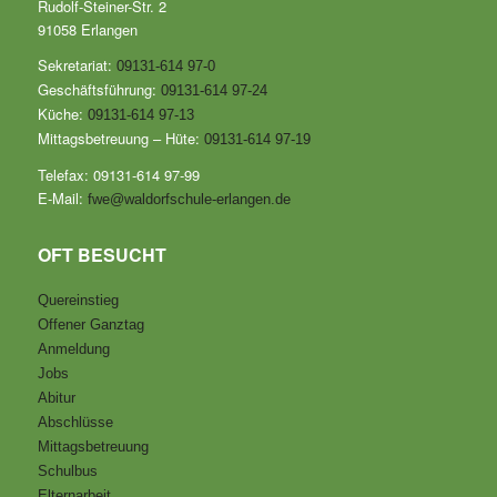
Rudolf-Steiner-Str. 2
91058 Erlangen
Sekretariat:
09131-614 97-0
Geschäftsführung:
09131-614 97-24
Küche:
09131-614 97-13
Mittagsbetreuung – Hüte:
09131-614 97-19
Telefax: 09131-614 97-99
E-Mail:
fwe@waldorfschule-erlangen.de
OFT BESUCHT
Quereinstieg
Offener Ganztag
Anmeldung
Jobs
Abitur
Abschlüsse
Mittagsbetreuung
Schulbus
Elternarbeit