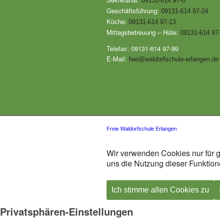
09131-614 97-0
Geschäftsführung:
09131-614 97-24
Küche:
09131-614 97-13
Mittagsbetreuung – Hüte:
09131-614 97
Telefax: 09131-614 97-99
E-Mail:
fwe@waldorfschule-erlangen.de
Freie Waldorfschule Erlangen
Wir verwenden Cookies nur für g
uns die Nutzung dieser Funktione
Ich stimme allen Cookies zu
Privatsphären-Einstellungen