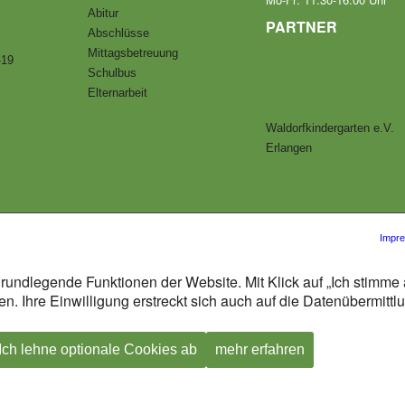
Abitur
PARTNER
Abschlüsse
Mittagsbetreuung
-19
Schulbus
Elternarbeit
Waldorfkindergarten e.V.
Erlangen
Impr
rundlegende Funktionen der Website. Mit Klick auf „Ich stimme 
n. Ihre Einwilligung erstreckt sich auch auf die Datenübermitt
Ich lehne optionale Cookies ab
mehr erfahren