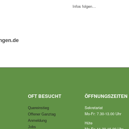
Infos folgen…
ngen.de
OFT BESUCHT
ÖFFNUNGSZEITEN
Sekretariat
Quereinstieg
Mo-Fr: 7.30-13.00 Uhr
Offener Ganztag
Anmeldung
Hüte
Jobs
Mo-Fr: 11.30-16.00 Uhr