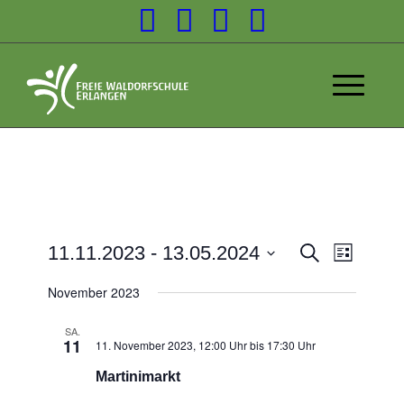
Veransta
11.11.2023
 - 
13.05.2024
Suche
Liste
Veranst
Suche
Datum
Ansicht
November 2023
wählen.
und
Navigat
Ansichten
SA.
11
11. November 2023, 12:00 Uhr
bis
17:30 Uhr
Navigatio
Martinimarkt