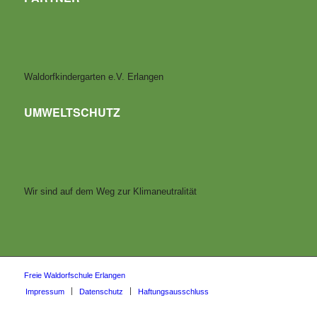
Waldorfkindergarten e.V. Erlangen
UMWELTSCHUTZ
Wir sind auf dem Weg zur Klimaneutralität
Freie Waldorfschule Erlangen
Impressum
Datenschutz
Haftungsausschluss