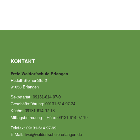
KONTAKT
Freie Waldorfschule Erlangen
Rudolf-Steiner-Str. 2
91058 Erlangen
Sekretariat:
09131-614 97-0
Geschäftsführung:
09131-614 97-24
Küche:
09131-614 97-13
Mittagsbetreuung – Hüte:
09131-614 97-19
Telefax: 09131-614 97-99
E-Mail:
fwe@waldorfschule-erlangen.de