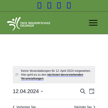
Keine Veranstaltungen für 12. April 2024 vorgesehen.
Hier geht es zu den
nächsten bevorstehenden
Veranstaltungen
.
Veransta
12.04.2024
Suche
Tag
Veranst
Suche
Datum
Ansicht
wählen.
und
Navigat
Vorheriger Tag
Nächster Tag