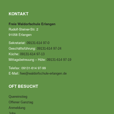
KONTAKT
Freie Waldorfschule Erlangen
Rudolf-Steiner-Str. 2
91058 Erlangen
Sekretariat:
09131-614 97-0
Geschäftsführung:
09131-614 97-24
Küche:
09131-614 97-13
Mittagsbetreuung – Hüte:
09131-614 97-19
Telefax: 09131-614 97-99
E-Mail:
fwe@waldorfschule-erlangen.de
OFT BESUCHT
Quereinstieg
Offener Ganztag
Anmeldung
Jobs